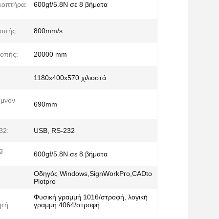
κοπτήρα:
600gf/5.8N σε 8 βήματα
κοπής:
800mm/s
κοπής:
20000 mm
1180x400x570 χιλιοστά
έμνον
690mm
32:
USB, RS-232
g
600gf/5.8N σε 8 βήματα
Οδηγός Windows,SignWorkPro,CADto
Plotpro
Φυσική γραμμή 1016/στροφή, λογική
τή:
γραμμή 4064/στροφή