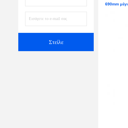
690mm μέγι
Στείλε