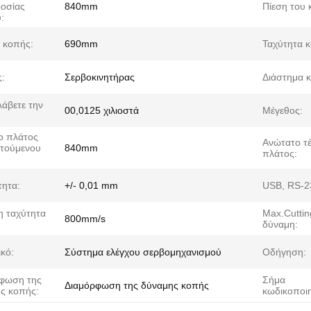
οσίας
840mm
Πίεση του 
:
 κοπής:
690mm
Ταχύτητα 
:
Σερβοκινητήρας
Διάστημα 
άβετε την
00,0125 χιλιοστά
Μέγεθος:
ο πλάτος
Ανώτατο τ
τούμενου
840mm
πλάτος:
τητα:
+/- 0,01 mm
USB, RS-2
η ταχύτητα
Max.Cuttin
800mm/s
δύναμη:
ικό:
Σύστημα ελέγχου σερβομηχανισμού
Οδήγηση:
φωση της
Σήμα
Διαμόρφωση της δύναμης κοπής
ς κοπής:
κωδικοποιη