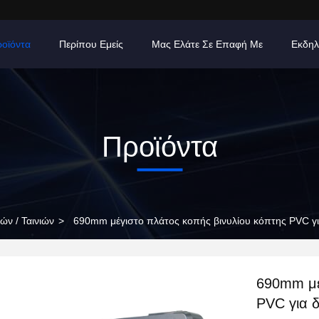
οϊόντα
Περίπου Εμείς
Μας Ελάτε Σε Επαφή Με
Εκδηλ
Προϊόντα
ών / Ταινιών
>
690mm μέγιστο πλάτος κοπής βινυλίου κόπτης PVC γ
690mm μέ
PVC για 