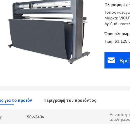
Πληροφορίες 
Τόπος καταγω
Μάρκα: VICU
Αριθμό μοντέ
Όροι πληρωμή
Τιμή: $3,125.0
Βρεί
ς για το προϊόν
Περιγραφή του προϊόντος
Δυνατότητ
η:
90v-240v
αποθήκευσ