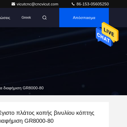
vicutcnc@cncvicut.com
86-153-05605250
ώσεις
Απόσπασμα
Greek
ια διαφήμιση GR8000-80
γιστο πλάτος κοπής βινυλίου κόπτης
διαφήμιση GR8000-80