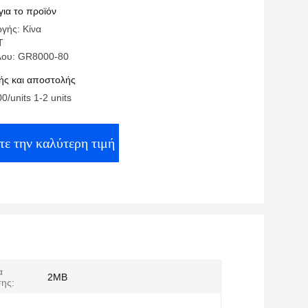
για το προϊόν
γής: Κίνα
T
λου: GR8000-80
ς και αποστολής
0/units 1-2 units
τε την καλύτερη τιμή
α
2MB
ης: