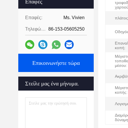
Επαφές
τροφοδ
χαρτιού
Επαφές:
Ms. Vivien
πλάτος
Τηλεφώνημα:
86-153-05605250
Οδηγός
Επαναλ
κοπή:
Μέγιστ
τοποθε
Επικοινωνήστε τώρα
μέσου:
Ακριβό
Στείλε μας ένα μήνυμα.
Μέγιστ
κοπής:
Λογισμ
Διαμόρ
δύναμη