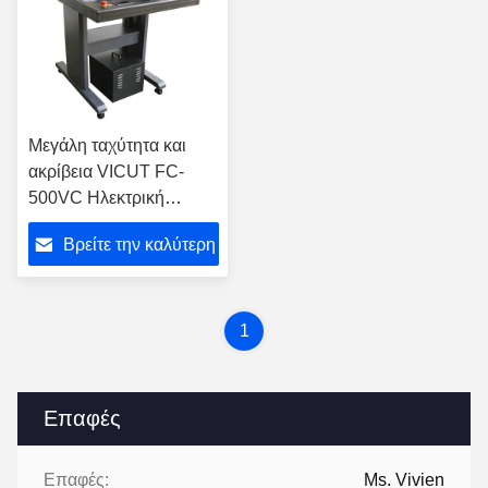
Μεγάλη ταχύτητα και
ακρίβεια VICUT FC-
500VC Ηλεκτρική
μηχανή κοπής πετσέτας
Βρείτε την καλύτερη
πετσέτας
τιμή
1
Επαφές
Επαφές:
Ms. Vivien