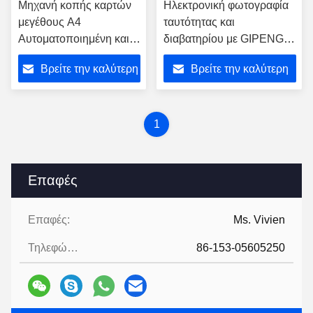
Μηχανή κοπής καρτών
Ηλεκτρονική φωτογραφία
μεγέθους Α4
ταυτότητας και
Αυτοματοποιημένη και
διαβατηρίου με GIPENG
ιδανική για την
PLC Καρτέλες
Βρείτε την καλύτερη
Βρείτε την καλύτερη
παραγωγή καρτών
Επενδυτικών Κεφαλαίων
χαιρετισμού CC-330
Κεφαλαία 10s Ταχύτητα
τιμή
τιμή
κοπής PC-220
1
Επαφές
Επαφές:
Ms. Vivien
Τηλεφώνημα:
86-153-05605250