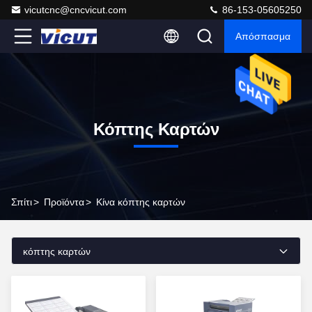
vicutcnc@cncvicut.com
86-153-05605250
Απόσπασμα
Κόπτης Καρτών
Σπίτι
>
Προϊόντα
>
Κίνα κόπτης καρτών
κόπτης καρτών