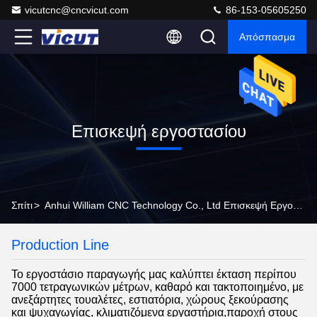
vicutcnc@cncvicut.com
86-153-05605250
Απόσπασμα
Επισκεψή εργοστασίου
Σπίτι
>
Anhui William CNC Technology Co., Ltd Επισκεψή Εργοστασίου
Production Line
Το εργοστάσιο παραγωγής μας καλύπτει έκταση περίπου
7000 τετραγωνικών μέτρων, καθαρό και τακτοποιημένο, με
ανεξάρτητες τουαλέτες, εστιατόρια, χώρους ξεκούρασης
και ψυχαγωγίας, κλιματιζόμενα εργαστήρια,παροχή στους