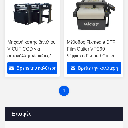
Μηχανή κοπής βινυλίου
Μέθοδος Fixmedia DTF
VICUT CCD για
Film Cutter VFC90
αυτοκόλλητα/ετικέτες/
Ψηφιακό Flatbed Cutter
κολλητικό χαρτί/
Roll Auto Feed Cutter
Βρείτε την καλύτερη
Βρείτε την καλύτερη
φωτογραφία μεταφοράς
θερμότητας GR8000-
τιμή
τιμή
180
1
Επαφές