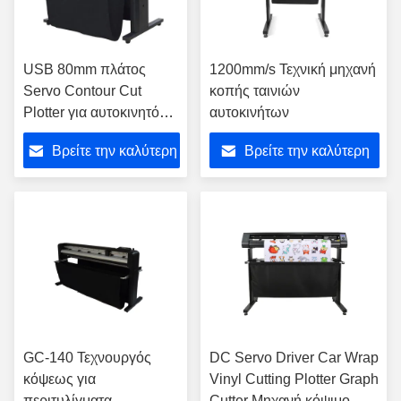
USB 80mm πλάτος
1200mm/s Τεχνική μηχανή
Servo Contour Cut
κοπής ταινιών
Plotter για αυτοκινητό
αυτοκινήτων
αυτοκόλλητο κόψιμο
Βρείτε την καλύτερη
Βρείτε την καλύτερη
PPF Plotter Vinyl Cutter
Plotter μηχανή GR8000-
τιμή
τιμή
140
GC-140 Τεχνουργός
DC Servo Driver Car Wrap
κόψεως για
Vinyl Cutting Plotter Graph
περιτυλίγματα
Cutter Μηχανή κόψιμο