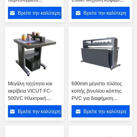
αυτοκινήτων
ταινιών Χάρτη κόπτης RC-
Βρείτε την καλύτερη
Βρείτε την καλύτερη
αυτοκόλλητο κόψιμο
1400
περιγράμματος βινυλίου
τιμή
τιμή
στο Win10/8/7/XP
Μεγάλη ταχύτητα και
690mm μέγιστο πλάτος
ακρίβεια VICUT FC-
κοπής βινυλίου κόπτης
500VC Ηλεκτρική
PVC για διαφήμιση
μηχανή κοπής πετσέτας
GR8000-80
Βρείτε την καλύτερη
Βρείτε την καλύτερη
πετσέτας
τιμή
τιμή