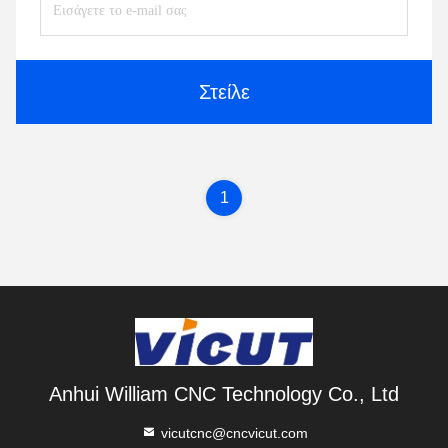
Στείλε
1
Anhui William CNC Technology Co., Ltd
vicutcnc@cncvicut.com