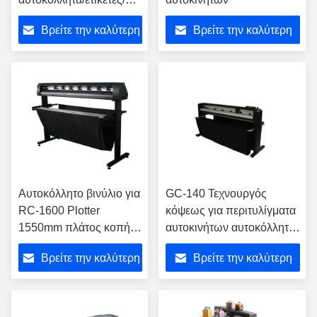
κολλητικό χαρτί/
Βρείτε την καλύτερη
Βρείτε την καλύτερη
φωτογραφία μεταφοράς
θερμότητας GR8000-
τιμή
τιμή
180
Αυτοκόλλητο βινύλιο για
GC-140 Τεχνουργός
RC-1600 Plotter
κόψεως για περιτυλίγματα
1550mm πλάτος κοπής
αυτοκινήτων αυτοκόλλητο
υψηλή πίεση κόπτη
κόψιμο περιγράμματος
Βρείτε την καλύτερη
Βρείτε την καλύτερη
800g
βινυλίου στο
Win10/8/7/XP
τιμή
τιμή