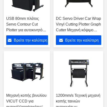
USB 80mm πλάτος
DC Servo Driver Car Wrap
Servo Contour Cut
Vinyl Cutting Plotter Graph
Plotter για αυτοκινητό
Cutter Μηχανή κόψιμο
αυτοκόλλητο κόψιμο
ταινιών Χάρτη κόπτης RC-
Βρείτε την καλύτερη
Βρείτε την καλύτερη
PPF Plotter Vinyl Cutter
1400
Plotter μηχανή GR8000-
τιμή
τιμή
140
Μηχανή κοπής βινυλίου
1200mm/s Τεχνική μηχανή
VICUT CCD για
κοπής ταινιών
αυτοκόλλητα/ετικέτες/
αυτοκινήτων