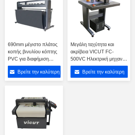
690mm μέγιστο πλάτος
Μεγάλη ταχύτητα και
κοπής βινυλίου κόπτης
ακρίβεια VICUT FC-
PVC για διαφήμιση
500VC Ηλεκτρική μηχανή
GR8000-80
κοπής πετσέτας πετσέτας
Βρείτε την καλύτερη
Βρείτε την καλύτερη
τιμή
τιμή