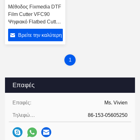
Μέθοδος Fixmedia DTF
Film Cutter VFC90
Ψηφιακό Flatbed Cutter
Roll Auto Feed Cutter
Βρείτε την καλύτερη
τιμή
1
Επαφές
Επαφές:
Ms. Vivien
Τηλεφώνημα:
86-153-05605250