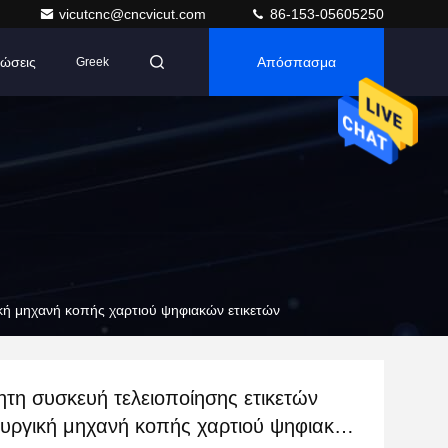
vicutcnc@cncvicut.com
86-153-05605250
ώσεις
Απόσπασμα
Greek
κή μηχανή κοπής χαρτιού ψηφιακών ετικετών
τη συσκευή τελειοποίησης ετικετών
ουργική μηχανή κοπής χαρτιού ψηφιακών