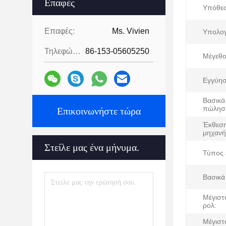
Επαφές
Υπόθε
Επαφές:
Ms. Vivien
Υπολογ
Τηλεφώνημα:
86-153-05605250
Μέγεθο
Εγγύησ
Βασικά
πώλησ
Επικοινωνήστε τώρα
Έκθεση
μηχανή
Στείλε μας ένα μήνυμα.
Τύπος 
Βασικά
Μέγιστ
ρολ:
Μέγιστ