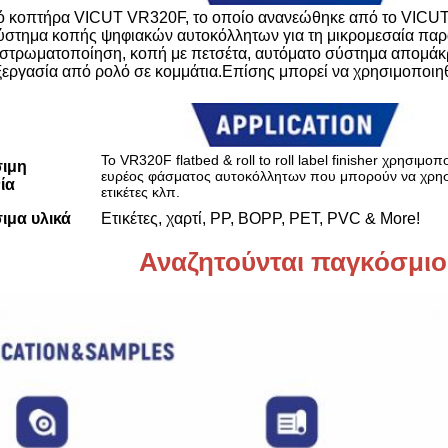
 κοπτήρα VICUT VR320F, το οποίο ανανεώθηκε από το VICUT rol
ύστημα κοπής ψηφιακών αυτοκόλλητων για τη μικρομεσαία παρα
, στρωματοποίηση, κοπή με πετσέτα, αυτόματο σύστημα απομάκ
ξεργασία από ρολό σε κομμάτια.Επίσης μπορεί να χρησιμοποιηθε
Το VR320F flatbed & roll to roll label finisher χρησιμο
ιμη
ευρέος φάσματος αυτοκόλλητων που μπορούν να χρησι
ία
ετικέτες κλπ.
ιμα υλικά
Ετικέτες, χαρτί, PP, BOPP, PET, PVC & More!
Αναζητούνται παγκόσμιοι