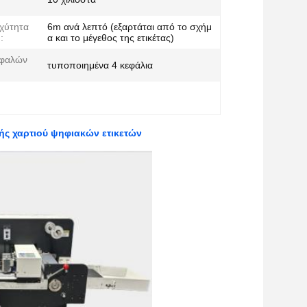
χύτητα
6m ανά λεπτό (εξαρτάται από το σχήμ
:
α και το μέγεθος της ετικέτας)
εφαλών
τυποποιημένα 4 κεφάλια
ής χαρτιού ψηφιακών ετικετών