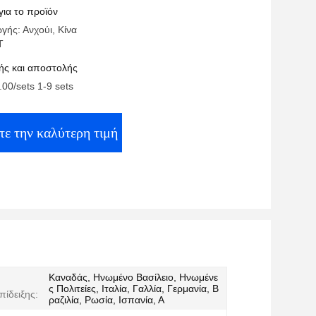
για το προϊόν
γής: Ανχούι, Κίνα
T
ς και αποστολής
.00/sets 1-9 sets
τε την καλύτερη τιμή
Καναδάς, Ηνωμένο Βασίλειο, Ηνωμένε
ς Πολιτείες, Ιταλία, Γαλλία, Γερμανία, Β
πίδειξης:
ραζιλία, Ρωσία, Ισπανία, Α