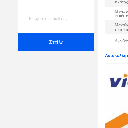
πλάτος
Μέγιστ
ετικέτα
Μαχαίρ
πετσέτ
Ακριβό
Στείλε
Αυτοκόλλητ