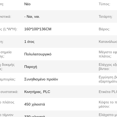
ση:
Νέο
Τύπος:
ιστικά:
- Ναι, ναι.
Τετάρτη:
ς (L*W*H):
160*100*136CM
Βάρος:
η:
1 έτος
Κατανάλωσ
 σημεία
Μέγιστο εφ
Πολυλειτουργικό
ης:
πλάτος:
 δοκιμής
Ελέγχος εξ
Παροχή
ς:
βίντεο:
Εγγύηση β
εμπορίας:
Συνηθισμένο προϊόν
εξαρτημάτ
 συστατικά:
Κινητήρας, PLC
Ετικέτα PL
ο πλάτος
Κόψτε το 
450 χιλιοστά
μέσου:
ο τέμνον
Ελάχιστο 
330 χιλιοστά