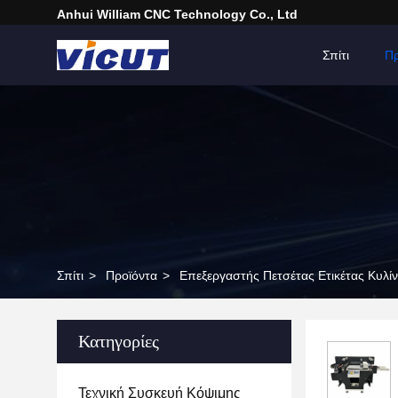
Anhui William CNC Technology Co., Ltd
Σπίτι
Πρ
Σπίτι
>
Προϊόντα
>
Επεξεργαστής Πετσέτας Ετικέτας Κυλί
Κατηγορίες
Τεχνική Συσκευή Κόψιμης