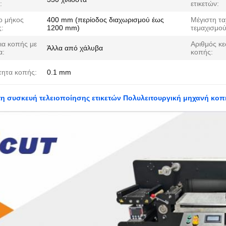
:
ετικετών:
ο μήκος
400 mm (περίοδος διαχωρισμού έως
Μέγιστη τα
ς:
1200 mm)
τεμαχισμού
ια κοπής με
Αριθμός κ
Άλλα από χάλυβα
α:
κοπής:
τητα κοπής:
0.1 mm
η συσκευή τελειοποίησης ετικετών Πολυλειτουργική μηχανή κοπ