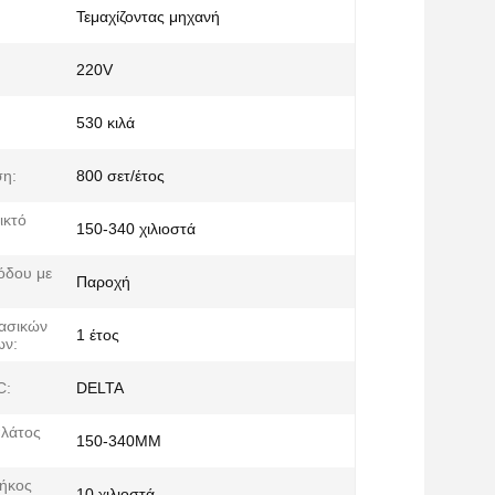
Τεμαχίζοντας μηχανή
220V
530 κιλά
η:
800 σετ/έτος
ικτό
150-340 χιλιοστά
όδου με
Παροχή
ασικών
1 έτος
ων:
C:
DELTA
πλάτος
150-340MM
μήκος
10 χιλιοστά