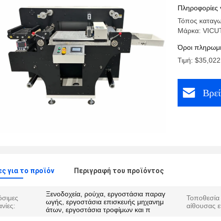
ετικετών
Πληροφορίες 
Τόπος καταγω
Μάρκα: VICU
Όροι πληρωμή
Τιμή: $35,022
Βρεί
ς για το προϊόν
Περιγραφή του προϊόντος
Ξενοδοχεία, ρούχα, εργοστάσια παραγ
σιμες
Τοποθεσία
ωγής, εργοστάσια επισκευής μηχανημ
νίες:
αίθουσας ε
άτων, εργοστάσια τροφίμων και π