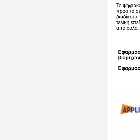
Το ψηφιακό
προσιτό σ
διαδίκτυο
τελική επε
από ρολό.
Εφαρμόσ
βιομηχαν
Εφαρμόσ