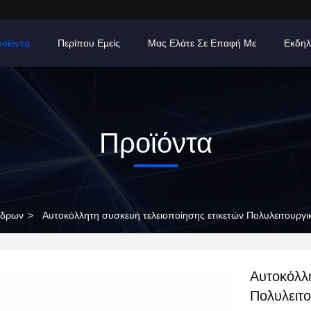
οϊόντα
Περίπου Εμείς
Μας Ελάτε Σε Επαφή Με
Εκδηλ
Προϊόντα
νδρων
>
Αυτοκόλλητη συσκευή τελειοποίησης ετικετών Πολυλειτουργι
Αυτοκόλλη
Πολυλειτ