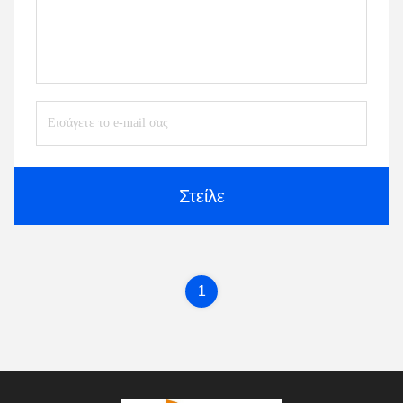
Στείλε
1