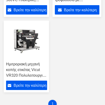
μηχανή κοπής πετσέτας
περιστροφική τροφοδοσία
Βρείτε την καλύτερη
Βρείτε την καλύτερη
πετσέτας
και στρώση με έλεγχο
DELTA PLC
τιμή
τιμή
Ημιτροριακή μηχανή
κοπής ετικέτας Vicut
VR320 Πολυλειτουργική
αυτόματη μηχανή με
Βρείτε την καλύτερη
σχιστήρα
τιμή
1