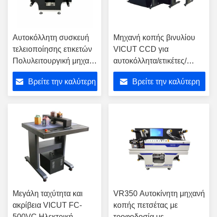
Αυτοκόλλητη συσκευή
Μηχανή κοπής βινυλίου
τελειοποίησης ετικετών
VICUT CCD για
Πολυλειτουργική μηχανή
αυτοκόλλητα/ετικέτες/
κοπής χαρτιού
κολλητικό χαρτί/
Βρείτε την καλύτερη
Βρείτε την καλύτερη
ψηφιακών ετικετών
φωτογραφία μεταφοράς
θερμότητας GR8000-180
τιμή
τιμή
Μεγάλη ταχύτητα και
VR350 Αυτοκίνητη μηχανή
ακρίβεια VICUT FC-
κοπής πετσέτας με
500VC Ηλεκτρική
τροφοδοσία με