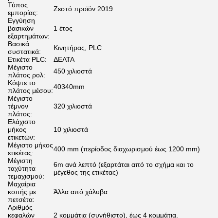
Τύπος
Ζεστό προϊόν 2019
εμπορίας:
Εγγύηση
βασικών
1 έτος
εξαρτημάτων:
Βασικά
Κινητήρας, PLC
συστατικά:
Ετικέτα PLC:
ΔΕΛΤΑ
Μέγιστο
450 χιλιοστά
πλάτος ρολ:
Κόψτε το
40340mm
πλάτος μέσου:
Μέγιστο
τέμνον
320 χιλιοστά
πλάτος:
Ελάχιστο
μήκος
10 χιλιοστά
ετικετών:
Μέγιστο μήκος
400 mm (περίοδος διαχωρισμού έως 1200 mm)
ετικέτας:
Μέγιστη
6m ανά λεπτό (εξαρτάται από το σχήμα και το
ταχύτητα
μέγεθος της ετικέτας)
τεμαχισμού:
Μαχαίρια
κοπής με
Άλλα από χάλυβα
πετσέτα:
Αριθμός
κεφαλών
2 κομμάτια (συνήθιστο), έως 4 κομμάτια.