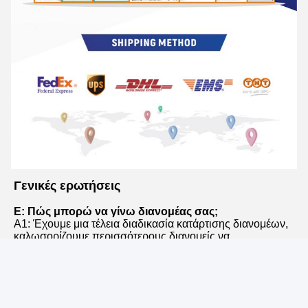
Γενικές ερωτήσεις
Ε: Πώς μπορώ να γίνω διανομέας σας;
Α1: Έχουμε μια τέλεια διαδικασία κατάρτισης διανομέων, 
καλωσορίζουμε περισσότερους διανομείς να 
συμμετάσχουν μαζί μας.
Ε2: Ποιους όρους πληρωμής αποδέχεστε;
Α2: Προτιμούμε TT για όλες τις παραγγελίες. Για ποσό 
μεγαλύτερο από 20 χιλιάδες δολάρια ΗΠΑ, δεχόμαστε L / 