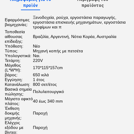
προϊόν
προϊόντος
Ξενοδοχεία, ρούχα, εργοστάσια παραγωγής,
Εφαρμόσιμες
εργοστάσια επισκευής μηχανημάτων, εργοστάσια
βιομηχανίες:
τροφίμων και π
Τοποθεσία
αίθουσας
Βραζιλία, Αργεντινή, Νότια Κορέα, Αυστραλία
επίδειξης:
Υπόθεση:
Νέο
Τύπος:
Μηχανή κοπής με πετσέτα
Υπολογιστικά:
Ναι.
Τετάρτη:
220V
Μέγεθος
170*115*157cm
(L*W*H):
βάρος:
650 κιλά
Εγγύηση:
1 έτος
Κατανάλωση:
800 σετ/έτος
Βασικά σημεία
Πολυλειτουργικό
πώλησης:
Μέγιστο εφικτό
40 έως 340 mm
πλάτος:
Έκθεση
δοκιμής
Παροχή
μηχανής:
Ελέγχος
εξόδου με
Παροχή
βίντεο: