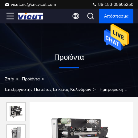
vicutcnc@cncvicut.com
86-153-05605250
Απόσπασμα
Προϊόντα
Σπίτι
>
Προϊόντα
>
Επεξεργαστής Πετσέτας Ετικέτας Κυλίνδρων
>
Ημιτροριακή
μηχανή κοπής ετικέτας Vicut VR320 Πολυλειτουργική αυτόματη
μηχανή με σχιστήρα