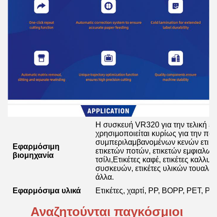
Η συσκευή VR320 για την τελική επ
χρησιμοποιείται κυρίως για την πα
συμπεριλαμβανομένων κενών ετικετώ
Εφαρμόσιμη
ετικετών ποτών, ετικετών εμφιαλω
βιομηχανία
τσίλι,Ετικέτες καφέ, ετικέτες καλλυ
συσκευών, ετικέτες υλικών τουαλέτας
άλλα.
Εφαρμόσιμα υλικά
Ετικέτες, χαρτί, PP, BOPP, PET, P
Αναζητούνται παγκόσμιοι 