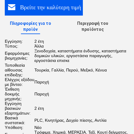
Βρείτε την καλύτερη τιμή
Πληροφορίες για το
Περιγραφή του
προϊόν
προϊόντος
Εγγύηση:
2 έτη
Τύπος:
Άλλα
Ξενοδοχεία, καταστήματα ένδυσης, καταστήματα
Εφαρμόσιμες
δομικών υλικών, εργοστάσια παραγωγής,
βιομηχανίες:
εργοστάσια επισκε
Τοποθεσία
αίθουσας
Τουρκία, Γαλλία, Περού, Μεξικό, Κένυα
επίδειξης:
Ελέγχος εξόδου
Παροχή
με βίντεο:
Έκθεση
δοκιμής
Παροχή
μηχανής:
Εγγύηση
βασικών
2 έτη
εξαρτημάτων:
Βασικά
PLC, Κινητήρας, Δοχείο πίεσης, Αντλία
συστατικά:
Υπόθεση:
Νέο
Τρόφιμα, Χημικά, ΜΕΡΑΣΙΑ, Τεξί, Κουτί δείγματος,