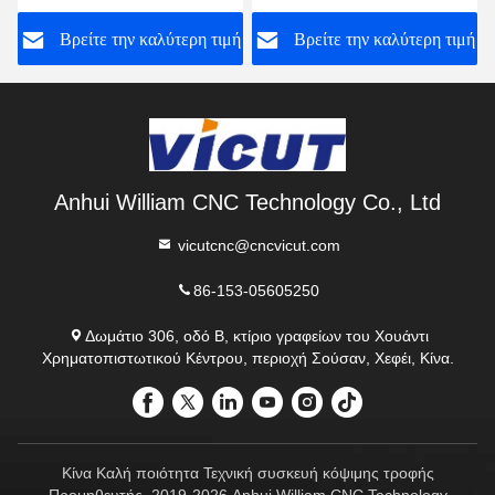
κοπής επαγγελματικών
PLC Καρτέλες
Βρείτε την καλύτερη τιμή
Βρείτε την καλύτερη τιμή
καρτών Ηλεκτρική μηχανή
Επενδυτικών Κεφαλαίων
κοπής καρτών CC-330S
Κεφαλαία 10s Ταχύτητα
κοπής PC-220
Anhui William CNC Technology Co., Ltd
vicutcnc@cncvicut.com
86-153-05605250
Δωμάτιο 306, οδό Β, κτίριο γραφείων του Χουάντι
Χρηματοπιστωτικού Κέντρου, περιοχή Σούσαν, Χεφέι, Κίνα.
Κίνα Καλή ποιότητα Τεχνική συσκευή κόψιμης τροφής