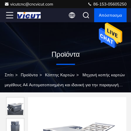
vicutcnc@cncvicut.com
86-153-05605250
Απόσπασμα
Προϊόντα
Σπίτι
>
Προϊόντα
>
Κόπτης Καρτών
>
Μηχανή κοπής καρτών
μεγέθους Α4 Αυτοματοποιημένη και ιδανική για την παραγωγή
καρτών χαιρετισμού CC-330