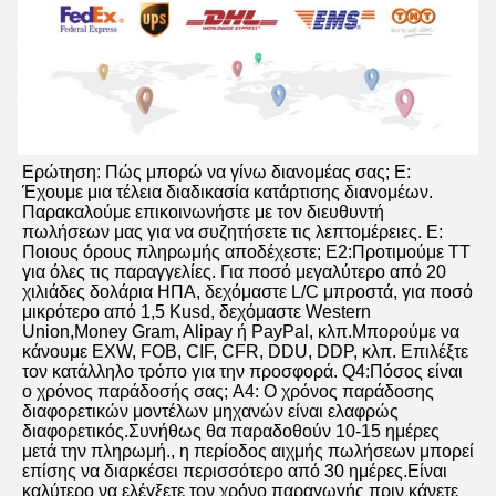
Ερώτηση: Πώς μπορώ να γίνω διανομέας σας; Ε: 
Έχουμε μια τέλεια διαδικασία κατάρτισης διανομέων. 
Παρακαλούμε επικοινωνήστε με τον διευθυντή 
πωλήσεων μας για να συζητήσετε τις λεπτομέρειες. Ε: 
Ποιους όρους πληρωμής αποδέχεστε; Ε2:Προτιμούμε TT 
για όλες τις παραγγελίες. Για ποσό μεγαλύτερο από 20 
χιλιάδες δολάρια ΗΠΑ, δεχόμαστε L/C μπροστά, για ποσό 
μικρότερο από 1,5 Kusd, δεχόμαστε Western 
Union,Money Gram, Alipay ή PayPal, κλπ.Μπορούμε να 
κάνουμε EXW, FOB, CIF, CFR, DDU, DDP, κλπ. Επιλέξτε 
τον κατάλληλο τρόπο για την προσφορά. Q4:Πόσος είναι 
ο χρόνος παράδοσής σας; A4: Ο χρόνος παράδοσης 
διαφορετικών μοντέλων μηχανών είναι ελαφρώς 
διαφορετικός.Συνήθως θα παραδοθούν 10-15 ημέρες 
μετά την πληρωμή., η περίοδος αιχμής πωλήσεων μπορεί 
επίσης να διαρκέσει περισσότερο από 30 ημέρες.Είναι 
καλύτερο να ελέγξετε τον χρόνο παραγωγής πριν κάνετε 