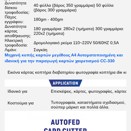
Δυνατότητα
40 φύλλα (βάρος 350 γραμμάρια) 50 φύλλα
δίσκου
(βάρος 300 γραμμάρια)
τροφοδοσίας:
Πάχος
180gm - 400gm
εγγράφου:
Δυνατότητα
180 γραμμάρια: 280x2 (τμήματα) 300 γραμμάρια:
κάρτας
220x2 (τμήματα)
αποθήκευσης:
Ηλεκτρική
Δρομολογιακό ρεύμα 110~220V 50/60HZ 0,5A
τροφοδοσία:
Λιμάνι:
Σαγκάη
Μηχανή κοπής καρτών μεγέθους Α4 Αυτοματοποιημένη και
ιδανική για την παραγωγή καρτών χαιρετισμού CC-330
Εικόνα κάρτας κοπτήρα διαβατηρίου φωτογραφία κοπτήρα die κόψι
Ιδανικό για
Επισκέψεις, κάρτες, φωτογραφίες, κάρτες, ε
Τυπογραφεία, καταστήματα σχεδιασμού, κα
Κοστούμια για
σούπερ μάρκετ και πολλά άλλα.