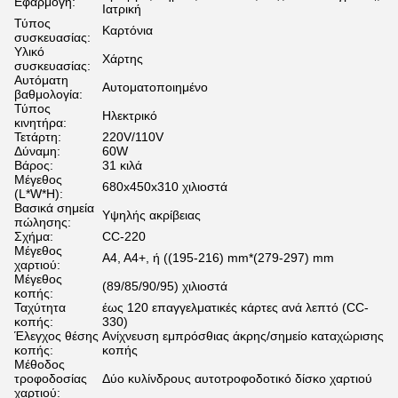
Εφαρμογή:
Ιατρική
Τύπος
Καρτόνια
συσκευασίας:
Υλικό
Χάρτης
συσκευασίας:
Αυτόματη
Αυτοματοποιημένο
βαθμολογία:
Τύπος
Ηλεκτρικό
κινητήρα:
Τετάρτη:
220V/110V
Δύναμη:
60W
Βάρος:
31 κιλά
Μέγεθος
680x450x310 χιλιοστά
(L*W*H):
Βασικά σημεία
Υψηλής ακρίβειας
πώλησης:
Σχήμα:
CC-220
Μέγεθος
Α4, Α4+, ή ((195-216) mm*(279-297) mm
χαρτιού:
Μέγεθος
(89/85/90/95) χιλιοστά
κοπής:
Ταχύτητα
έως 120 επαγγελματικές κάρτες ανά λεπτό (CC-
κοπής:
330)
Έλεγχος θέσης
Ανίχνευση εμπρόσθιας άκρης/σημείο καταχώρισης
κοπής:
κοπής
Μέθοδος
τροφοδοσίας
Δύο κυλίνδρους αυτοτροφοδοτικό δίσκο χαρτιού
χαρτιού: