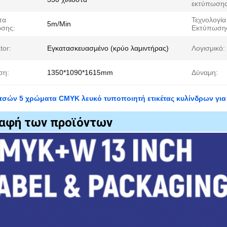
εκτύπωσης
τα
Τεχνολογία
5m/Min
σης:
Εκτύπωση
tor:
Εγκατασκευασμένο (κρύο λαμιντήρας)
Λογισμικό:
ση:
1350*1090*1615mm
Δύναμη:
ντσών 5 χρώματα CMYK λευκό τυποποιητή ετικέτας κυλίνδρων για
αφή των προϊόντων