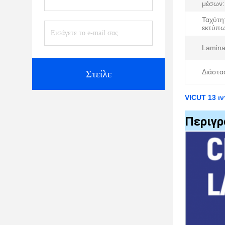
μέσων:
Ταχύτη
εκτύπω
Lamina
Διάστα
Στείλε
VICUT 13 ι
Περιγρ