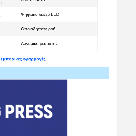
:
Ψηφιακό λέιζερ LED
ς:
Οποιαδήποτε ροή
Δυναμικό ρεύματος:
 εμπορικές εφαρμογές