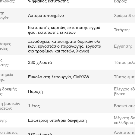
πλάκας:
Ψηφιακός εκτυπωτής
Βάρος:
τη
Αυτοματοποιημένο
Χρώμα & σ
ογία:
Εκτυπωτής καρτών, εκτυπωτής εγγρά
Τετάρτη:
φου, εκτυπωτής ετικετών
Ξενοδοχεία, καταστήματα δομικών υλι
σιμες
κών, εργοστάσιο παραγωγής, εργοστά
Εγγύηση:
νίες:
σιο τροφίμων και ποτών, λιανική
ος
330 χιλιοστά
Τύπος μελ
σης:
 σημεία
Εύκολο στη λειτουργία, CMYKW
Τύπος εμπ
ης:
 δοκιμής
Ελέγχος εξ
Παροχή
ς:
βίντεο:
η βασικών
1 έτος
Βασικά συσ
μάτων:
Μέγιστη δι
γή:
Εσωτερική υπαίθρια διαφήμιση
κυλίνδρου 
ο πλάτος
Ανώτατο π
330 χιλιοστά