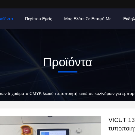
οϊόντα
Περίπου Εμείς
Μας Ελάτε Σε Επαφή Με
Εκδηλ
Προϊόντα
σών 5 χρώματα CMYK λευκό τυποποιητή ετικέτας κυλίνδρων για εμπορ
VICUT 13
τυποποιητ