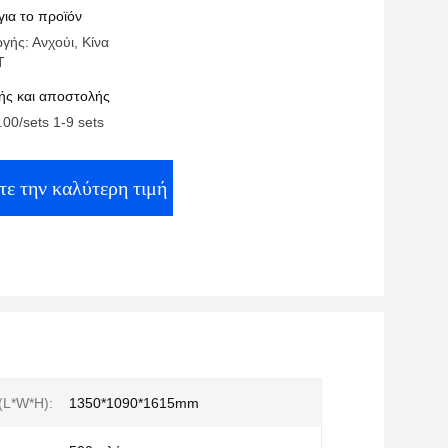
ς
για το προϊόν
γής: Ανχούι, Κίνα
T
ς και αποστολής
.00/sets 1-9 sets
τε την καλύτερη τιμή
((L*W*H):
1350*1090*1615mm