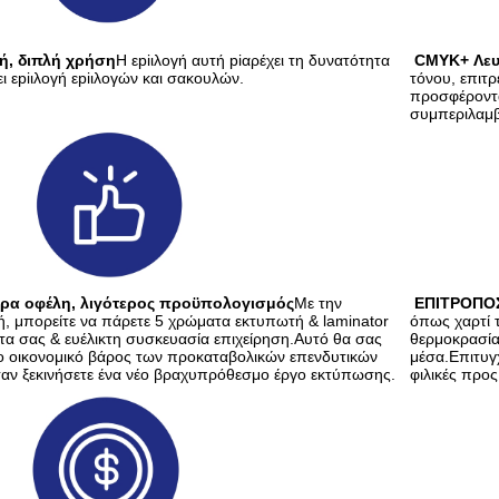
ή, διπλή χρήση
Η εpiιλογή αυτή piαρέχει τη δυνατότητα 
CMYK+ Λε
ει εpiιλογή εpiιλογών και σακουλών.
τόνου, επιτρ
προσφέροντας
συμπεριλαμβ
ρα οφέλη, λιγότερος προϋπολογισμός
Με την 
ΕΠΙΤΡΟΠΟΣ
ή, μπορείτε να πάρετε 5 χρώματα εκτυπωτή & laminator 
όπως χαρτί τ
κέτα σας & ευέλικτη συσκευασία επιχείρηση.Αυτό θα σας 
θερμοκρασία
ο οικονομικό βάρος των προκαταβολικών επενδυτικών 
μέσα.Επιτυγχ
αν ξεκινήσετε ένα νέο βραχυπρόθεσμο έργο εκτύπωσης.
φιλικές προς