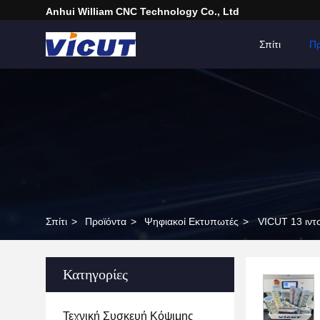
Anhui William CNC Technology Co., Ltd
Σπίτι
Πρ
Σπίτι
>
Προϊόντα
>
Ψηφιακοί Εκτυπωτές
>
VICUT 13 ιντ
Κατηγορίες
Τεχνική Συσκευή Κόψιμης