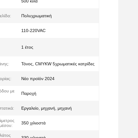
500 κιλά
ελίδα:
Πολυχρωματική
110-220VAC
1 έτος
άνης:
Τόνος, CMYKW 5χρωματικές κατρίδες
ορίας:
Νέο προϊόν 2024
όδου με
Παροχή
τατικά:
Εργαλείο, μηχανή, μηχανή
άμετρος
350 χιλιοστά
μέσου:
λάτος
330 χιλιοστά