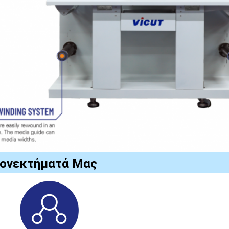
εονεκτήματά Μας