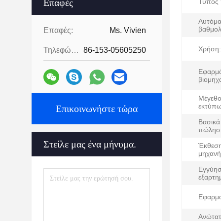
Επαφές
Τύπος 
Αυτόμα
βαθμολ
Επαφές:
Ms. Vivien
Χρήση:
Τηλεφώνημα:
86-153-05605250
Εφαρμό
βιομηχα
Μέγεθ
εκτύπω
Επικοινωνήστε τώρα
Βασικά
πώλησ
Στείλε μας ένα μήνυμα.
Έκθεση
μηχανή
Εγγύησ
εξαρτη
Εφαρμο
Ανώτατ