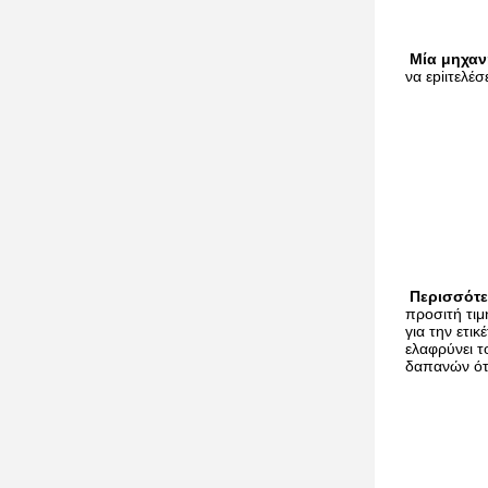
Μία μηχαν
να εpiιτελέσ
Περισσότε
προσιτή τιμ
για την ετι
ελαφρύνει τ
δαπανών ότ