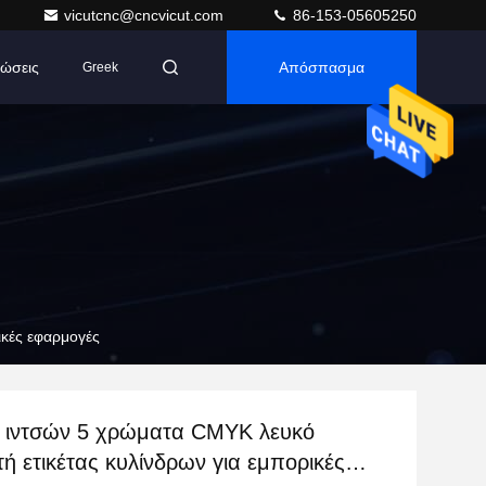
vicutcnc@cncvicut.com
86-153-05605250
ώσεις
Απόσπασμα
Greek
ικές εφαρμογές
 ιντσών 5 χρώματα CMYK λευκό
ή ετικέτας κυλίνδρων για εμπορικές