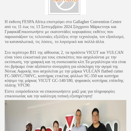
Η έκθεση FESPA Africa επιστρέφει στο Gallagher Convention Centre
από τις 11 έως τις 13 Σεπτεμβρίου 2024.Σύγχρονο Μάρκετινγκ και
ΓραφικάΕπικοινωνήστε με εκατοντάδες κορυφαίους εκθέτες που
παρουσιάζουν τις τελευταίες εξελίξεις στην τεχνολογία, τον εξοπλισμό,
τα καταναλωτικά, τις λύσεις, το λογισμικό και πολλά άλλα.
Στο περίπτερο Β11 της αίθουσας 2, τα προϊόντα VICUT και VULCAN
είναι τόσο ελκυστικά για τους επισκέπτες που ασχολούνται με την
εκτύπωση, την γραφική και τη συσκευασία κλπ.Τα μεγαλύτερα νέα είναι
ότι βρήκαμε έναν αξιόπιστο συνεργάτη για ολόκληρη την αγορά της
Νότιας Αφρικής που ασχολείται με την μάρκα VULCAN flatbed cutter
FC-500VC/700VC, κοπτήρας ετικέτας φύλλων SC-350 και κοπτήρα
κόψιμο της μάρκας VICUT GC-140/180, ψηφιακός κοπτήρας επίπεδης
πλάτης VFC90.
Είστε ευπρόσδεκτοι να επικοινωνήσετε μαζί μας για πληροφορίες
επικοινωνίας και την καλύτερη τοπική εξυπηρέτηση!